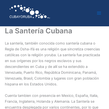
Ir
al
contenido
La Santería Cubana
La santería, también conocida como santería cubana o
Regla de Osha-Ifá es una religión que sincretiza creencias
católicas con la religión yoruba. La santería fue practicada
en sus orígenes por los negros esclavos y sus
descendientes en Cuba y de allí se ha extendido a
Venezuela, Puerto Rico, República Dominicana, Panamá,
Venezuela, Brasil, Colombia y lugares con gran población
hispana en los Estados Unidos.
Cuenta tambien con presencia en Mexico, España, Italia,
Francia, Inglaterra, Holanda y Alemania. La Santería se
encuentra desplegada por varios continentes, por lo que