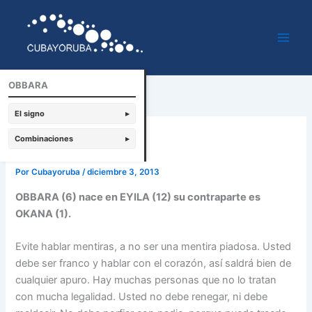
Ir
al
contenido
OBBARA
El signo
▸
Obbara
Combinaciones
▸
Por
Cubayoruba
/
diciembre 3, 2013
OBBARA (6) nace en EYILA (12) su contraparte es
OKANA (1).
Evite hablar mentiras, a no ser una mentira piadosa. Usted
debe ser franco y hablar con el corazón, así saldrá bien de
cualquier apuro. Hay muchas personas que no lo tratan
con mucha legalidad. Usted no debe renegar, ni debe