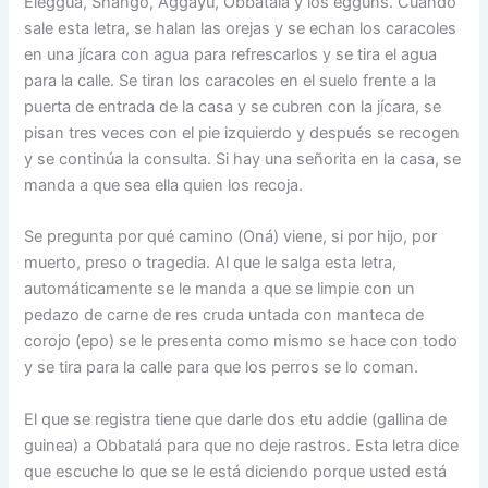
Elegguá, Shangó, Aggayú, Obbatalá y los egguns. Cuando
sale esta letra, se halan las orejas y se echan los caracoles
en una jícara con agua para refrescarlos y se tira el agua
para la calle. Se tiran los caracoles en el suelo frente a la
puerta de entrada de la casa y se cubren con la jícara, se
pisan tres veces con el pie izquierdo y después se recogen
y se continúa la consulta. Si hay una señorita en la casa, se
manda a que sea ella quien los recoja.
Se pregunta por qué camino (Oná) viene, si por hijo, por
muerto, preso o tragedia. Al que le salga esta letra,
automáticamente se le manda a que se limpie con un
pedazo de carne de res cruda untada con manteca de
corojo (epo) se le presenta como mismo se hace con todo
y se tira para la calle para que los perros se lo coman.
El que se registra tiene que darle dos etu addie (gallina de
guinea) a Obbatalá para que no deje rastros. Esta letra dice
que escuche lo que se le está diciendo porque usted está