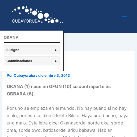
Ir
al
contenido
OKANA
El signo
▸
Okana
Combinaciones
▸
Por
Cubayoruba
/
diciembre 3, 2013
OKANA (1) nace en OFUN (10) su contraparte es
OBBARA (6).
Por uno se empieza en el mundo. No hay bueno si no hay
malo, por eso se dice Ofelete Bilete: Haya uno bueno, haya
uno malo. Esta letra dice: Okanasorde, sorde oke, sorde
oma, sorde owo, batiosorde, ariku babawa. Hablan