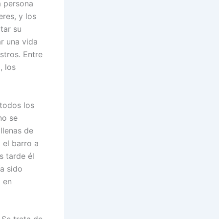
a persona
eres, y los
tar su
ar una vida
stros. Entre
, los
todos los
no se
llenas de
 el barro a
 tarde él
ía sido
o en