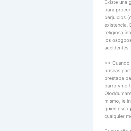
Existe una 
para procura
perjuicios (
existencia. 
religiosa ín
los osogbos
accidentes, 
<< Cuando O
orishas part
prestaba pa
barro y no t
Oloddumare,
mismo, le i
quien escogi
cualquier m