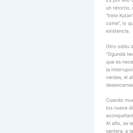
Es por ello 
un retorno,
“Irete Kutan
come”, lo qu
existencia.
Otro oddu d
“Ogundá Iwor
que es neces
la interrupc
verdes, el a
desencarna
Cuando muere
los nueve dí
acompañante
Al año, se l
santera, a l