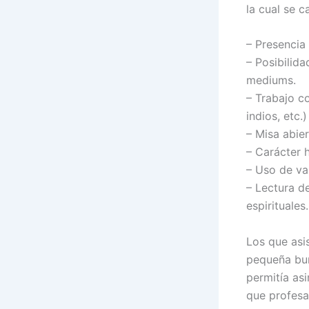
la cual se c
– Presencia 
– Posibilid
mediums.
– Trabajo c
indios, etc.)
– Misa abier
– Carácter 
– Uso de va
– Lectura d
espirituales.
Los que asi
pequeña bur
permitía asi
que profesa