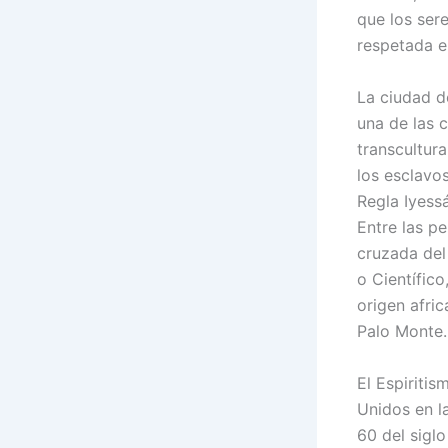
que los ser
respetada en
La ciudad d
una de las 
transcultura
los esclavo
Regla Iyess
Entre las p
cruzada del
o Científico
origen afri
Palo Monte.
El Espiriti
Unidos en l
60 del sigl