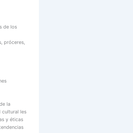
s de los
, próceres,
nes
de la
cultural les
as y éticas
 tendencias