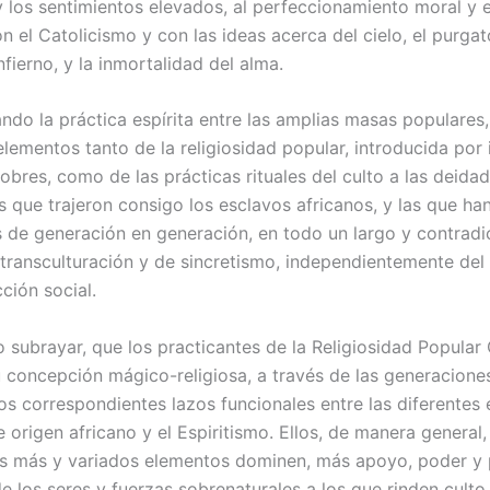
y los sentimientos elevados, al perfeccionamiento moral y e
on el Catolicismo y con las ideas acerca del cielo, el purgato
infierno, y la inmortalidad del alma.
ando la práctica espírita entre las amplias masas populares,
elementos tanto de la religiosidad popular, introducida por
obres, como de las prácticas rituales del culto a las deida
 que trajeron consigo los esclavos africanos, y las que ha
s de generación en generación, en todo un largo y contradi
transculturación y de sincretismo, independientemente del 
cción social.
o subrayar, que los practicantes de la Religiosidad Popula
 concepción mágico-religiosa, a través de las generaciones
los correspondientes lazos funcionales entre las diferentes
e origen africano y el Espiritismo. Ellos, de manera general
s más y variados elementos dominen, más apoyo, poder y 
e los seres y fuerzas sobrenaturales a los que rinden cult