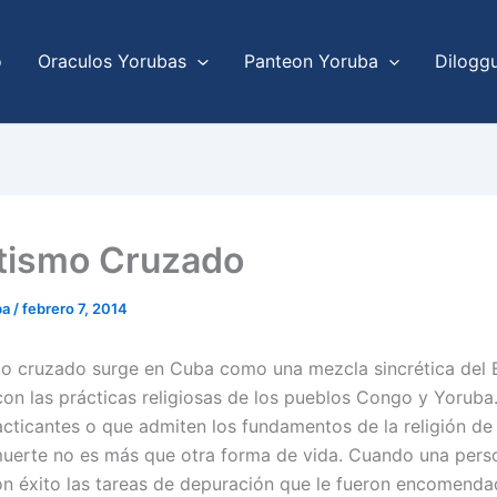
o
Oraculos Yorubas
Panteon Yoruba
Dilogg
itismo Cruzado
ba
/
febrero 7, 2014
smo cruzado surge en Cuba como una mezcla sincrética del 
con las prácticas religiosas de los pueblos Congo y Yoruba.
cticantes o que admiten los fundamentos de la religión de
muerte no es más que otra forma de vida. Cuando una pers
n éxito las tareas de depuración que le fueron encomend