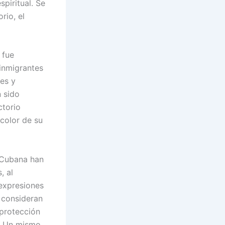
spiritual. Se
rio, el
 fue
 inmigrantes
des y
n sido
ctorio
color de su
r Cubana han
, al
 expresiones
, consideran
protección
o. Un mismo