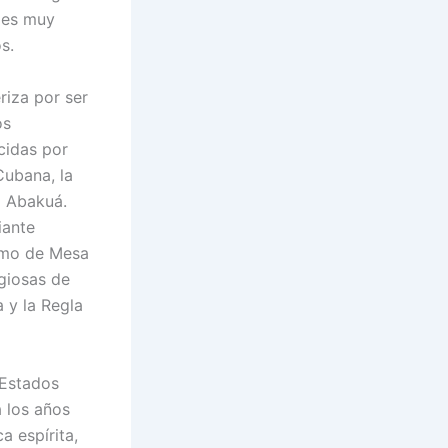
 es muy
s.
riza por ser
os
ucidas por
Cubana, la
a Abakuá.
iante
ismo de Mesa
igiosas de
 y la Regla
 Estados
a los años
a espírita,