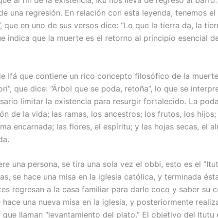
que al fin de la existencia, Ikú nos lleva de regreso al barro
 de una regresión. En relación con esta leyenda, tenemos el
”, que en uno de sus versos dice: “Lo que la tierra da, la tier
e indica que la muerte es el retorno al principio esencial de
e Ifá que contiene un rico concepto filosófico de la muerte
i”, que dice: “Árbol que se poda, retoña”, lo que se interp
ario limitar la existencia para resurgir fortalecido. La pod
ión de la vida; las ramas, los ancestros; los frutos, los hijos;
lma encarnada; las flores, el espíritu; y las hojas secas, el a
da.
 una persona, se tira una sola vez el obbi, esto es el “Itut
as, se hace una misa en la iglesia católica, y terminada ést
s regresan a la casa familiar para darle coco y saber su 
e hace una nueva misa en la iglesia, y posteriormente realiz
a que llaman “levantamiento del plato.” El objetivo del Itutu 