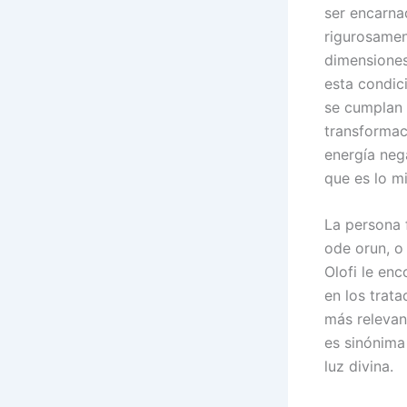
ser encarna
rigurosament
dimensiones
esta condic
se cumplan 
transformac
energía nega
que es lo m
La persona 
ode orun, o
Olofi le enc
en los trata
más relevan
es sinónima
luz divina.