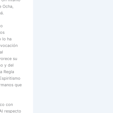
de Ocha,
á.
do
los
 lo ha
evocación
al
vorece su
mo y del
la Regla
Espiritismo
hermanos que
ico con
 Al respecto