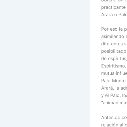
practicante 
Arará o Pal
Por eso la 
asimilando 
diferentes 
posibilitad
de espíritus
Espiritismo
mutua influe
Palo Monte 
Arará, la a
y el Palo, 
“animan mat
Antes de co
relación al