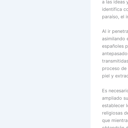
a las ideas 
identifica c
paraíso, el 
Al ir penetr
asimilando 
españoles p
antepasados
transmitida
proceso de 
piel y extra
Es necesari
ampliado su
establecer 
religiosas d
que mientra
obtendrán d