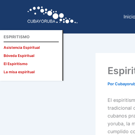
Ir
al
Inici
contenido
ESPIRITISMO
Asistencia Espiritual
Bóveda Espiritual
El Espiritismo
Espir
La misa espiritual
Por
Cubayoru
El espiriti
tradicional 
cubanos pra
yoruba, la 
cumplido co