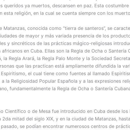
es queridos ya muertos, descansen en paz. Esta costumbre
 esta religión, en la cual se cuenta siempre con los muerto
e Matanzas, conocida como “tierra de santeros”, se caracte
ciudades de mayor y más variada presencia de los product
les y sincréticos de las prácticas mágico-religiosas introd
s africanos en Cuba. Ellas son la Regla de Ocha o Santería 
á, la Regla Arará, la Regla Palo Monte y la Sociedad Secret
ersonas que las practican está ampliamente difundida la var
 Espiritismo, el cual tiene como fuentes al llamado Espirit
, a la Religiosidad Popular Española y a las expresiones rel
cano, fundamentalmente la Regla de Ocha o Santería Cubana
smo Científico o de Mesa fue introducido en Cuba desde los
a 2da mitad del siglo XIX, y en la ciudad de Matanzas, hast
o pasado, se podían encontrar numerosos centros de práctic