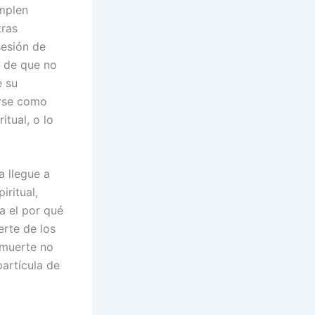
umplen
tras
sesión de
o de que no
e su
arse como
itual, o lo
a llegue a
iritual,
a el por qué
erte de los
 muerte no
artícula de