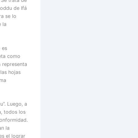
. Se trata de
 oddu de Ifá
ra se lo
 la
 es
reta como
a representa
 las hojas
lma
u”. Luego, a
a, todos los
conformidad.
an la
es el lograr