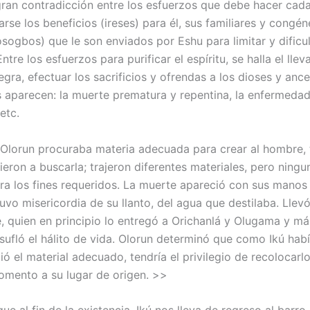
gran contradicción entre los esfuerzos que debe hacer cad
rse los beneficios (ireses) para él, sus familiares y congén
osogbos) que le son enviados por Eshu para limitar y dificul
Entre los esfuerzos para purificar el espíritu, se halla el llev
tegra, efectuar los sacrificios y ofrendas a los dioses y ance
 aparecen: la muerte prematura y repentina, la enfermedad
etc.
lorun procuraba materia adecuada para crear al hombre, 
ieron a buscarla; trajeron diferentes materiales, pero ningu
ra los fines requeridos. La muerte apareció con sus manos 
uvo misericordia de su llanto, del agua que destilaba. Llevó
 quien en principio lo entregó a Orichanlá y Olugama y más
nsufló el hálito de vida. Olorun determinó que como Ikú hab
ó el material adecuado, tendría el privilegio de recolocarl
omento a su lugar de origen. >>