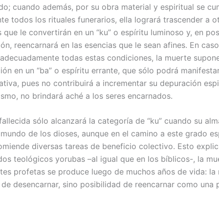
do; cuando además, por su obra material y espiritual se c
e todos los rituales funerarios, ella logrará trascender a o
 que le convertirán en un “ku” o espíritu luminoso y, en po
ión, reencarnará en las esencias que le sean afines. En cas
adecuadamente todas estas condiciones, la muerte supon
ión en un “ba” o espíritu errante, que sólo podrá manifest
tiva, pues no contribuirá a incrementar su depuración espir
ismo, no brindará aché a los seres encarnados.
fallecida sólo alcanzará la categoría de “ku” cuando su alm
 mundo de los dioses, aunque en el camino a este grado esp
omiende diversas tareas de beneficio colectivo. Esto explic
dos teológicos yorubas –al igual que en los bíblicos-, la mu
tes profetas se produce luego de muchos años de vida: la
 de desencarnar, sino posibilidad de reencarnar como una p