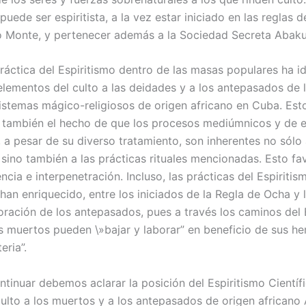
puede ser espiritista, a la vez estar iniciado en las reglas 
o Monte, y pertenecer además a la Sociedad Secreta Abaku
práctica del Espiritismo dentro de las masas populares ha i
elementos del culto a las deidades y a los antepasados de 
sistemas mágico-religiosos de origen africano en Cuba. Esto
o también el hecho de que los procesos mediúmnicos y de 
, a pesar de su diverso tratamiento, son inherentes no sólo 
, sino también a las prácticas rituales mencionadas. Esto fa
ncia e interpenetración. Incluso, las prácticas del Espiritis
han enriquecido, entre los iniciados de la Regla de Ocha y 
doración de los antepasados, pues a través los caminos del 
los muertos pueden \»bajar y laborar” en beneficio de sus 
eria”.
ntinuar debemos aclarar la posición del Espiritismo Científ
 culto a los muertos y a los antepasados de origen africano