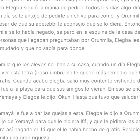
ro Elegba siguió la manía de pedirle todos los días algo dif
n día se le antojo de pedirle un chivo para comer y Orunmil
pesar de que su apetebbi le aconsejo que se lo diera. Enton
la se lo había negado, se paro en la esquina de la casa de
ersonas que llegaban preguntaban por Orunmila, Elegba les
 mudado y que no sabía para donde.
mila que los aleyos no iban a su casa, cuando un día Elegba
l ver esta letra (Iroso umbo) no le quedo más remedio que h
ratis. Cuando acabo Elegba salió muy contento vistiendo 
, fue a la playa para que sus amigos lo vieran. En eso se e
emayá y Elegba le dijo: Okun. Hasta que tuvo que saluda
emayá le fue a dar las quejas a esta. Elegba le dijo a Orunm
hijo de Yemayá para que le hiciera Ifá, y que le pidiera las 
a así pagarle el Ifá que él le había hecho de gratis. Recibi
ila una gran riqueza.