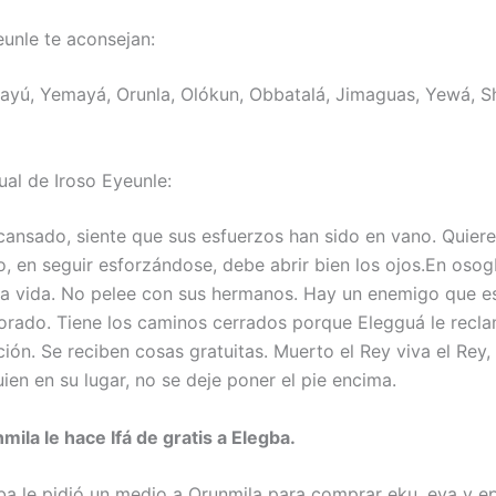
eunle te aconsejan:
ayú, Yemayá, Orunla, Olókun, Obbatalá, Jimaguas, Yewá, S
ual de Iroso Eyeunle:
cansado, siente que sus esfuerzos han sido en vano. Quiere 
go, en seguir esforzándose, debe abrir bien los ojos.En oso
la vida. No pelee con sus hermanos. Hay un enemigo que e
orado. Tiene los caminos cerrados porque Elegguá le recla
ón. Se reciben cosas gratuitas. Muerto el Rey viva el Rey, 
ien en su lugar, no se deje poner el pie encima.
mila le hace Ifá de gratis a Elegba.
ba le pidió un medio a Orunmila para comprar eku, eya y e