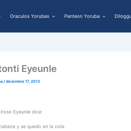
o
Oraculos Yorubas
Panteon Yoruba
Dilogg
tonti Eyeunle
ba
/
diciembre 17, 2013
 Iroso Eyeunle dice:
cabeza y se quedo en la cola.