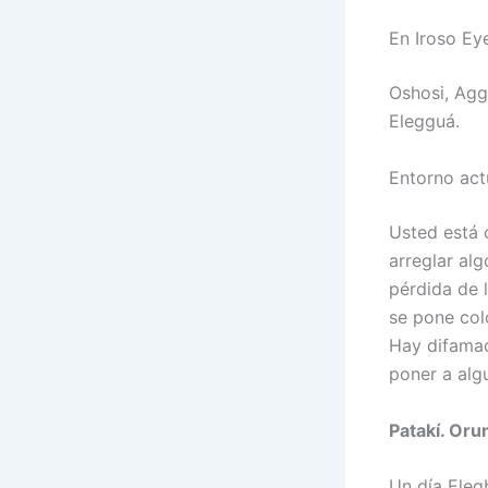
En Iroso Ey
Oshosi, Agg
Elegguá.
Entorno act
Usted está 
arreglar al
pérdida de 
se pone col
Hay difamaci
poner a algu
Patakí. Orun
Un día Eleg