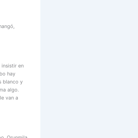
hangó,
insistir en
gbo hay
s blanco y
ma algo.
le van a
po. Orunmila