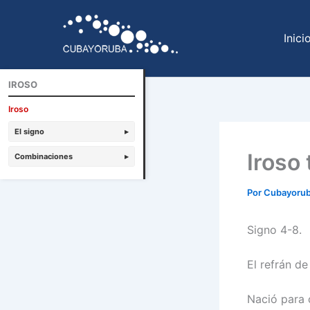
Ir
al
Inici
contenido
IROSO
Iroso
El signo
▸
Iroso 
Combinaciones
▸
Por
Cubayoru
Signo 4-8.
El refrán de
Nació para 