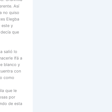
erente. Así
a no quiso
ces Elegba
 este y
 decía que
 salió lo
acerle Ifá a
de blanco y
ncuentra con
rlo como
ila que le
cosas por
endo de esta