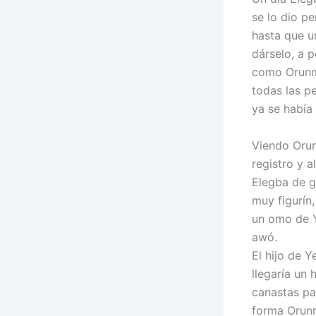
se lo dio pe
hasta que u
dárselo, a 
como Orunmi
todas las p
ya se había
Viendo Orun
registro y a
Elegba de g
muy figurín
un omo de Y
awó.
El hijo de Y
llegaría un 
canastas par
forma Orunm