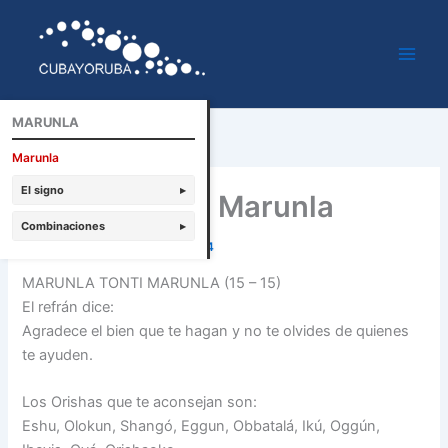
Ir
al
contenido
MARUNLA
Marunla
El signo
▸
Marunla tonti Marunla
Combinaciones
▸
Por
Cubayoruba
/
febrero 8, 2014
MARUNLA TONTI MARUNLA (15 – 15)
El refrán dice:
Agradece el bien que te hagan y no te olvides de quienes
te ayuden.
Los Orishas que te aconsejan son:
Eshu, Olokun, Shangó, Eggun, Obbatalá, Ikú, Oggún,