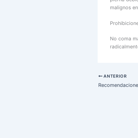
malignos en 
Prohibicion
No coma maí
radicalment
ANTERIOR
Recomendacione