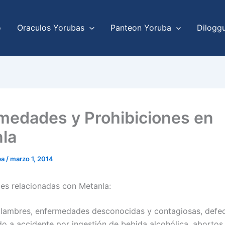
o
Oraculos Yorubas
Panteon Yoruba
Dilogg
medades y Prohibiciones en
la
ba
/
marzo 1, 2014
s relacionadas con Metanla:
lambres, enfermedades desconocidas y contagiosas, defe
do a accidente por ingestión de bebida alcohólica, abortos