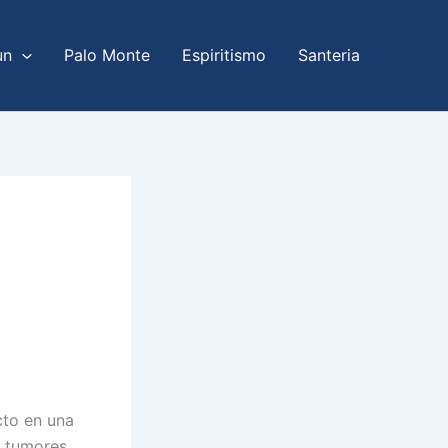
un
Palo Monte
Espiritismo
Santeria
cto en una
, tumores