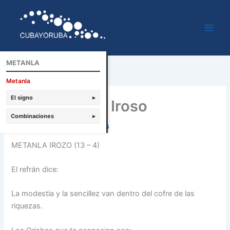
Ir
al
contenido
METANLA
Metanla
El signo
▸
Metanla tonti Iroso
Combinaciones
▸
Por
Cubayoruba
/
febrero 5, 2014
METANLA IROZO (13 – 4)
El refrán dice:
La modestia y la sencillez van dentro del cofre de las
riquezas.