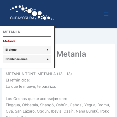
Ir
al
contenido
METANLA
Metanla
El signo
▸
Metanla tonti Metanla
Combinaciones
▸
Por
Cubayoruba
/
febrero 5, 2014
METANLA TONTI METANLA (13 – 13)
El refrán dice:
Lo que te mueve, te paraliza.
Los Orishas que te aconsejan son:
Elegguá, Obbatalá, Shangó, Oshún, Oshosi, Yegua, Bromú,
Oyá, San Lázaro, Oggún, Ibeyis, Ozaín, Nana Burukú, Iroko,