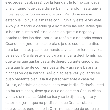
eleguedes (calabazas) por la barriga y le formo con cada
una un tumor que cada día se iba hinchando, hasta que la
mujer se convirtió en un monstruo. Viéndose en ese
estado la Obini, fue a mirase con Orunla, y este le vio este
Awo y le mando a decirle que no fueron las eleguedes que
la habían puesto así, sino la comida que ella negaba y
botaba todos los días, por cuya razón ella no podía comer.
Cuando le dijeron el recado ella dijo que eso era mentira,
pero tan mal se puso que mando a verse por tercera vez a
verse con Orunla este le volvió a mandar a decir lo mismo,
que tenia que gastar bastante dinero durante cinco días,
para que la gente comiera bastante, y así se le bajara la
hinchazón de la barriga. Así lo hizo esta vez y cuando se
puso bastante bien, ella fue personalmente a casa de
Orunla, dándole las gracias, pero este le dijo: Todavía usted
no ha terminado, tiene que darle de comer a Oshún cinco
veces distintas. La Obini se fue y se lo dijo a la gente y
estos le dijeron que no podía ser, que Orunla estaba
equivocado, pero como la Obini no acababa de ponerse