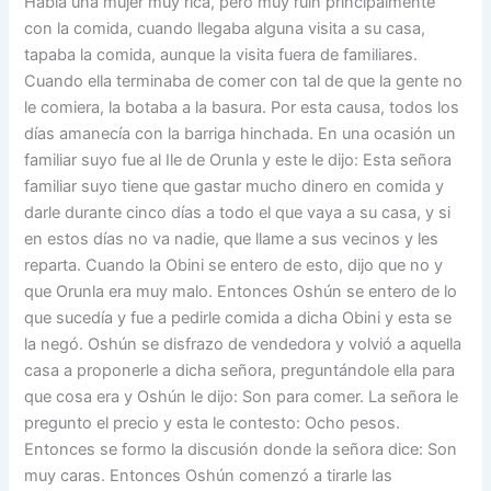
Había una mujer muy rica, pero muy ruin principalmente
con la comida, cuando llegaba alguna visita a su casa,
tapaba la comida, aunque la visita fuera de familiares.
Cuando ella terminaba de comer con tal de que la gente no
le comiera, la botaba a la basura. Por esta causa, todos los
días amanecía con la barriga hinchada. En una ocasión un
familiar suyo fue al Ile de Orunla y este le dijo: Esta señora
familiar suyo tiene que gastar mucho dinero en comida y
darle durante cinco días a todo el que vaya a su casa, y si
en estos días no va nadie, que llame a sus vecinos y les
reparta. Cuando la Obini se entero de esto, dijo que no y
que Orunla era muy malo. Entonces Oshún se entero de lo
que sucedía y fue a pedirle comida a dicha Obini y esta se
la negó. Oshún se disfrazo de vendedora y volvió a aquella
casa a proponerle a dicha señora, preguntándole ella para
que cosa era y Oshún le dijo: Son para comer. La señora le
pregunto el precio y esta le contesto: Ocho pesos.
Entonces se formo la discusión donde la señora dice: Son
muy caras. Entonces Oshún comenzó a tirarle las