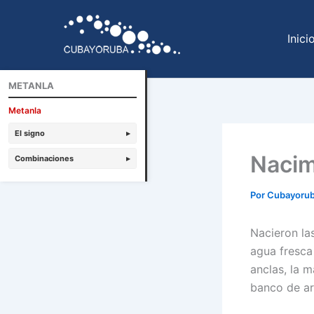
Ir
al
Inici
contenido
METANLA
Metanla
El signo
▸
Nacim
Combinaciones
▸
Por
Cubayoru
Nacieron las
agua fresca 
anclas, la m
banco de are