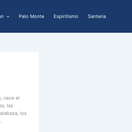
un
Palo Monte
Espiritismo
Santeria
, nace el
s, las
alabaza, los
.