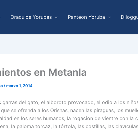
o
Oraculos Yorubas
Panteon Yoruba
Dilogg
ientos en Metanla
ba
/
marzo 1, 2014
 garras del gato, el alboroto provocado, el odio a los niños
que se ofrenda a los Orishas, nacen las piraguas, los muelle
aldad en los seres humanos, la rogación de vientre con la c
na, la paloma torcaz, la tórtola, las costillas, las clavículas