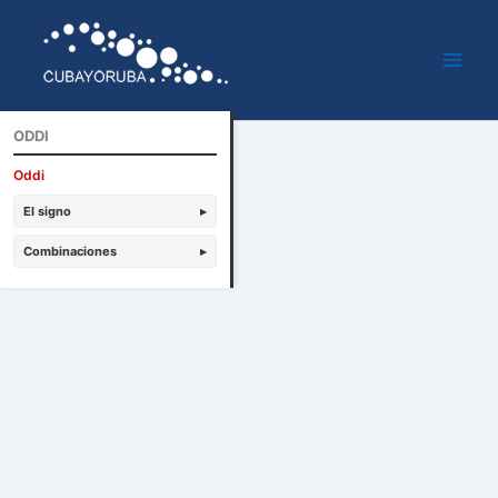
Ir
al
contenido
ODDI
Oddi
El signo
▸
Combinaciones
▸