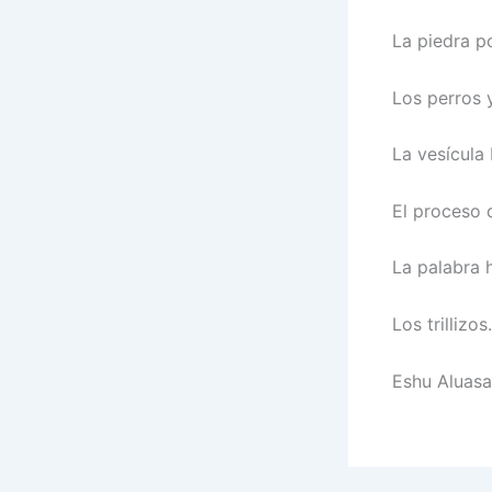
La piedra po
Los perros 
La vesícula b
El proceso d
La palabra 
Los trillizos.
Eshu Aluas