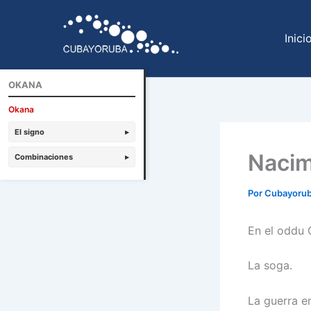
Ir
al
Inici
contenido
OKANA
Okana
El signo
▸
Nacim
Combinaciones
▸
Por
Cubayoru
En el oddu 
La soga.
La guerra en