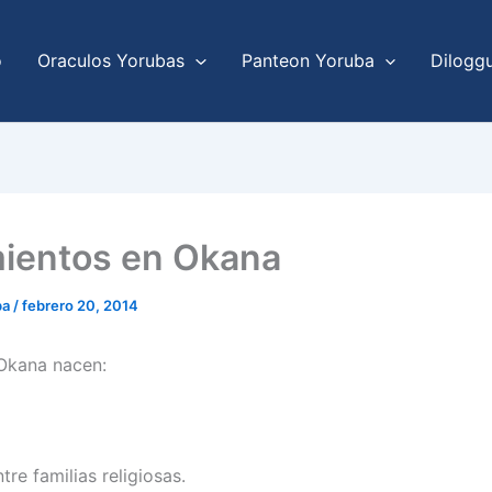
o
Oraculos Yorubas
Panteon Yoruba
Dilogg
ientos en Okana
ba
/
febrero 20, 2014
Okana nacen:
tre familias religiosas.