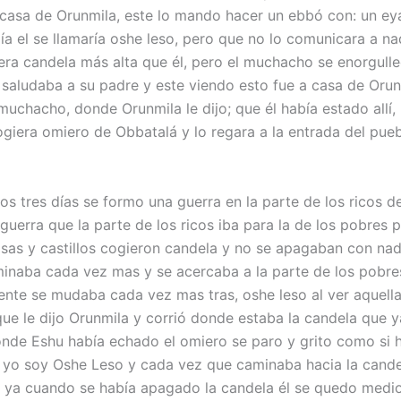
casa de Orunmila, este lo mando hacer un ebbó con: un ey
ía el se llamaría oshe leso, pero que no lo comunicara a na
iera candela más alta que él, pero el muchacho se enorgulle
 saludaba a su padre y este viendo esto fue a casa de Orun
 muchacho, donde Orunmila le dijo; que él había estado allí
ogiera omiero de Obbatalá y lo regara a la entrada del pue
os tres días se formo una guerra en la parte de los ricos d
 guerra que la parte de los ricos iba para la de los pobres 
asas y castillos cogieron candela y no se apagaban con nad
inaba cada vez mas y se acercaba a la parte de los pobre
gente se mudaba cada vez mas tras, oshe leso al ver aquell
que le dijo Orunmila y corrió donde estaba la candela que 
onde Eshu había echado el omiero se paro y grito como si 
, yo soy Oshe Leso y cada vez que caminaba hacia la cande
y ya cuando se había apagado la candela él se quedo medio