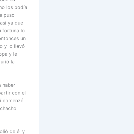
no los podía
se puso
así ya que
 fortuna lo
entonces un
 y lo llevó
opa y le
urió la
a haber
artir con el
llí comenzó
muchacho
lió de él y