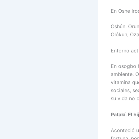
En Oshe Iro
Oshún, Orun
Olókun, Ozaí
Entorno act
En osogbo h
ambiente. O
vitamina qu
sociales, se
su vida no c
Patakí. El h
Aconteció u
fortuna, po