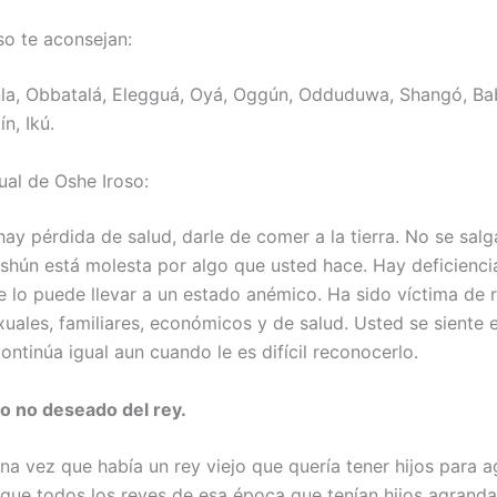
so te aconsejan:
la, Obbatalá, Elegguá, Oyá, Oggún, Odduduwa, Shangó, Ba
n, Ikú.
ual de Oshe Iroso:
ay pérdida de salud, darle de comer a la tierra. No se salg
shún está molesta por algo que usted hace. Hay deficienci
e lo puede llevar a un estado anémico. Ha sido víctima de
xuales, familiares, económicos y de salud. Usted se siente e
ontinúa igual aun cuando le es difícil reconocerlo.
ijo no deseado del rey.
na vez que había un rey viejo que quería tener hijos para a
rque todos los reyes de esa época que tenían hijos agrand