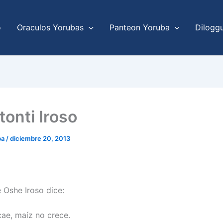
o
Oraculos Yorubas
Panteon Yoruba
Dilogg
tonti Iroso
ba
/
diciembre 20, 2013
e Oshe Iroso dice:
cae, maíz no crece.