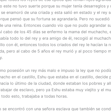
ro este no tuvo suerte porque su mujer tenía desarreglos y 
y se enamoró de una criada y esta salió en estado y el rey 
rque pensó que su fortuna se agrandaría. Pero no sucedió 
 de una reina. Entonces cuando vio que no pudo agrandar su
Al cabo de los 45 días se enfermo la mama del muchacho, 
sabía todo lo del rey y era amigo de él, recogió al muchacho
illo con él, entonces todos los criados del rey le hacían la r
a, pero al cabo de 5 años el rey murió y al poco tiempo m
y.
mo posesión un rey más malo e impuso la ley que no podí
cho en el castillo, Eshu que estaba en el castillo, decide p
acia lo último de la ciudad, donde estaban los pobres y a
trabajar de esclavo, pero ya Eshu estaba muy viejito y el 
todo esto, trabajaba a todas horas.
jo se encontró con una señora esclava que también se condo