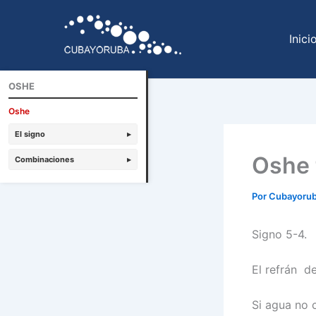
Ir
al
Inici
contenido
OSHE
Oshe
El signo
▸
Oshe 
Combinaciones
▸
Por
Cubayoru
Signo 5-4.
El refrán d
Si agua no 