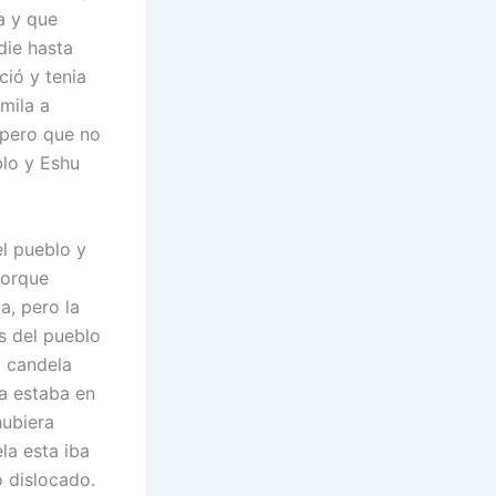
a y que
die hasta
ció y tenia
mila a
, pero que no
blo y Eshu
el pueblo y
porque
a, pero la
s del pueblo
a candela
ya estaba en
hubiera
la esta iba
 dislocado.