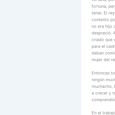
fortuna, pe
tener. El re
contento po
no era hijo
despreció. 
criado que 
para el cast
daban comid
mujer del re
Entonces to
ningún mucha
muchacho, h
a crecer y 
comprendió 
En el traba